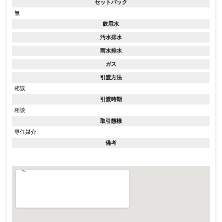
セットバック
無
飲用水
汚水排水
雨水排水
ガス
引渡方法
相談
引渡時期
相談
取引態様
専任媒介
備考