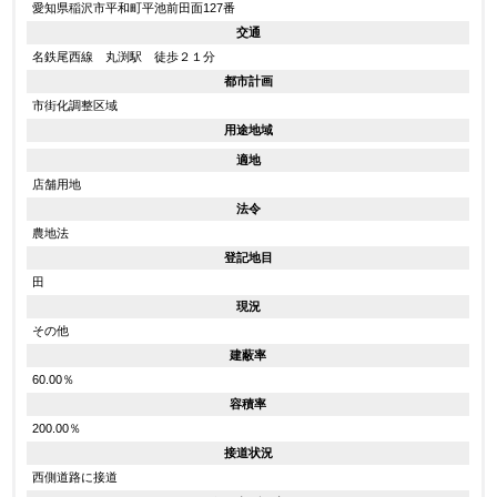
愛知県稲沢市平和町平池前田面127番
交通
名鉄尾西線 丸渕駅 徒歩２１分
都市計画
市街化調整区域
用途地域
適地
店舗用地
法令
農地法
登記地目
田
現況
その他
建蔽率
60.00％
容積率
200.00％
接道状況
西側道路に接道