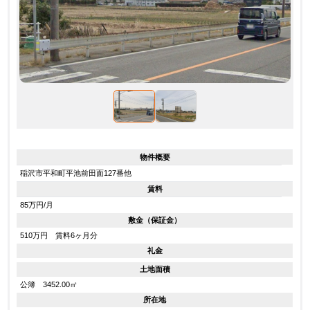
物件概要
稲沢市平和町平池前田面127番他
賃料
85万円/月
敷金（保証金）
510万円 賃料6ヶ月分
礼金
土地面積
公簿 3452.00㎡
所在地