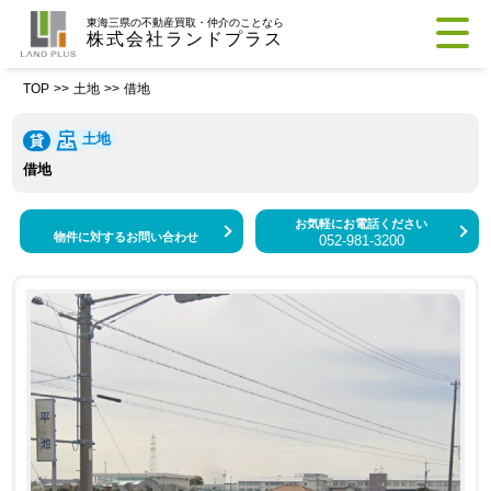
東海三県の不動産買取・仲介のことなら
株式会社ランドプラス
TOP
>>
土地
>>
借地
土地
貸
借地
お気軽にお電話ください
物件に対するお問い合わせ
052-981-3200